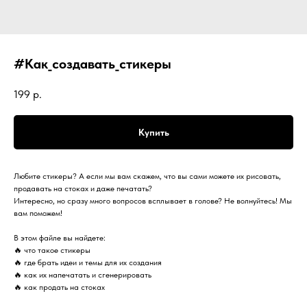
#Как_создавать_стикеры
199
р.
Купить
Любите стикеры? А если мы вам скажем, что вы сами можете их рисовать,
продавать на стоках и даже печатать?
Интересно, но сразу много вопросов всплывает в голове? Не волнуйтесь! Мы
вам поможем!
В этом файле вы найдете:
🔥 что такое стикеры
🔥 где брать идеи и темы для их создания
🔥 как их напечатать и сгенерировать
🔥 как продать на стоках