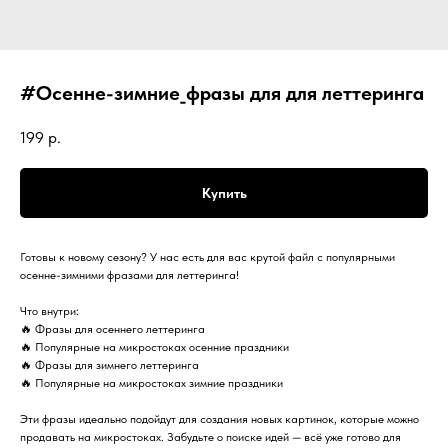
#Осенне-зимние_фразы для для леттеринга
199
р.
Купить
Готовы к новому сезону? У нас есть для вас крутой файл с популярными
осенне-зимними фразами для леттеринга!
Что внутри:
🔥 Фразы для осеннего леттеринга
🔥 Популярные на микростоках осенние праздники
🔥 Фразы для зимнего леттеринга
🔥 Популярные на микростоках зимние праздники
Эти фразы идеально подойдут для создания новых картинок, которые можно
продавать на микростоках. Забудьте о поиске идей — всё уже готово для