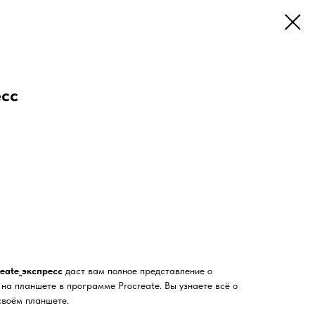
есс
eate_экспресс
даст вам полное представление о
на планшете в программе Procreate. Вы узнаете всё о
своём планшете.