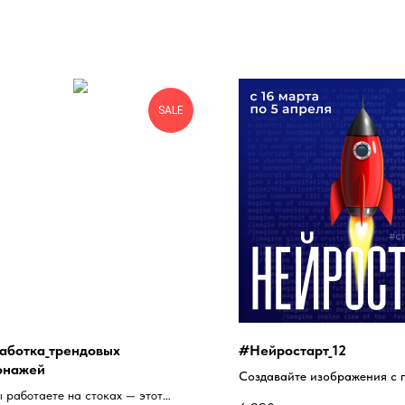
SALE
аботка_трендовых
#Нейростарт_12
онажей
Создавайте изображения с
ы работаете на стоках — этот
нейросети и зарабатывайте 