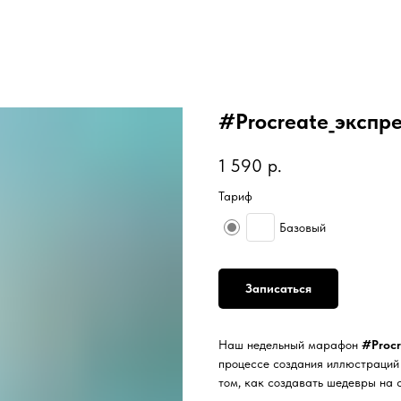
#Procreate_экспр
1 590
р.
Тариф
Базовый
Записаться
Наш недельный марафон
#Procr
процессе создания иллюстраций 
том, как создавать шедевры на 