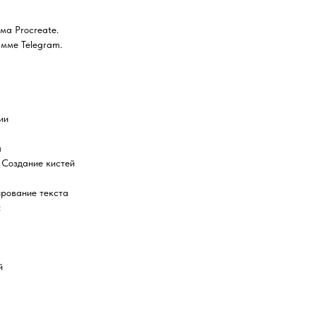
ма Procreate.
мме Telegram.
ии
я
. Создание кистей
ирование текста
:
й